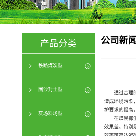
公司新
产品分类
铁路煤炭型
固沙封土型
通过合理的
造成环境污染
护要求的提高
灰场料场型
在煤炭抑尘剂
效果差。特别
效率可高达9