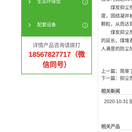
生态环保型
煤炭抑尘剂主
度，固结凝并
颗粒，从而达
配套设备
煤炭抑尘剂刚
的延长，煤堆
详情产品咨询请拨打
人满意的防尘
18567827717（微
信同号）
上一篇：
简单
下一篇：
抑尘
相关新闻
2020-10-31
防
相关产品