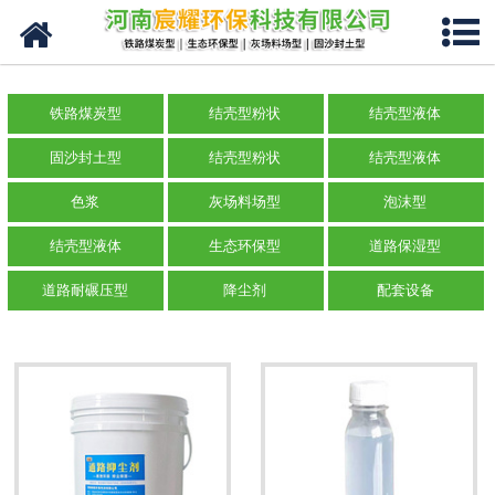
网站首页
关于我们
铁路煤炭型
结壳型粉状
结壳型液体
产品分类
固沙封土型
结壳型粉状
结壳型液体
新闻中心
色浆
灰场料场型
泡沫型
结壳型液体
生态环保型
道路保湿型
现场视频
道路耐碾压型
降尘剂
配套设备
资质荣誉
联系我们