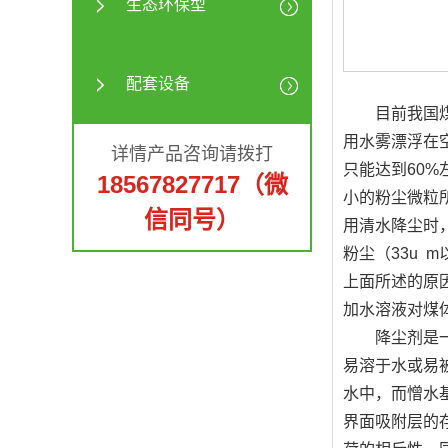
生态环保型
配套设备
目前我国煤矿
用水雾漂浮在
详情产品咨询请拨打
只能达到60
18567827717（微
小的粉尘微粒
信同号）
用清水降尘时
粉尘（33u
上面所述的原
加水溶液对煤
降尘剂是一种
易溶于水或易
水中，而憎水
界面吸附层的