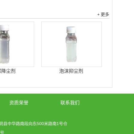
+ 更多
保降尘剂
泡沫抑尘剂
资质荣誉
联系我们
阴县中华路南段向东500米路南1号仓
7号