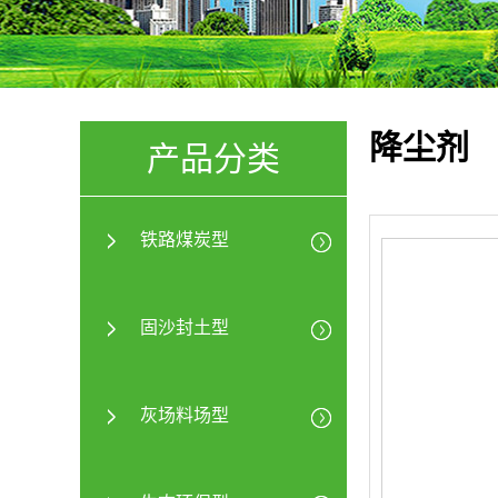
降尘剂
产品分类
铁路煤炭型
固沙封土型
灰场料场型