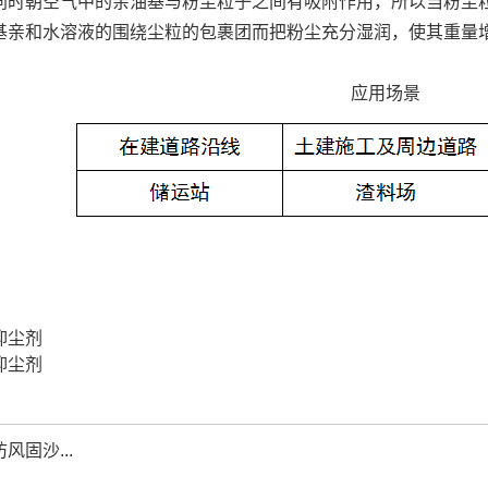
同时朝空气中的亲油基与粉尘粒子之间有吸附作用，所以当粉尘
基亲和水溶液的围绕尘粒的包裹团而把粉尘充分湿润，使其重量
应用场景
抑尘剂
抑尘剂
风固沙...