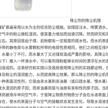
降尘剂的降尘机理
普遍采用以水为主的综合防尘措施。如煤层注水、喷雾洒水、
空气中的粉尘微粒湿润，使其重力增加而加速沉降。然而研究和
%左右。其原因是由于煤、岩粉都有一定程度的疏水性。而水的表
所带的静电荷与水雾颗粒所带的电荷性质相同，他们之间相互排
，水量小了不行，而水量大了又对煤炭造成严重的影响，其降尘
 m以下）撤入一杯清水中，可以看到煤粉能够长时间的漂浮在水
因造成的。这类研究和实践以及我局使用降尘剂的实践都证明，
体及粉尘的湿润能力，从而提高降尘效果。那么降尘剂的降尘机
表面活性剂，它是由亲水基和亲油基（或曰疏水基、憎水基）
被水湿润的原子因；而亲油基则是与油类有亲和性的原子因。当
基则被排斥申向空气中，于是降尘物质剂物质分子会在水液表面
存在，使水的表面分子与空气的接触状态发生变化，导致水溶液