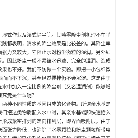
湿式作业及湿式除尘等。其喷雾降尘剂机理不在乎
实践都表明，清水的降尘效果是比较差的。其降尘率
面张力又较大，它阻止水对粉尘微粒的湿润。另外细
斥。因此粉尘一般不易被水迅速、完全的湿润。造成
效果也不好。我们不妨做一个实验。即把一小包细微
的表面而不下沉，甚至经过搅拌仍不会沉淀。这是由于
在水中加入一定比例的降尘剂（又名湿润剂）能够增
理究竟是什么呢？
两种不同性质的基因组成的化合物。所谓亲水基是
我们把这类物质配入水中时，其亲水基端即快速插入
上形成紧密排列的定向排列层，即界面吸附层。由于
表面张力降低，也消除了水雾颗粒和粉尘颗粒所带电