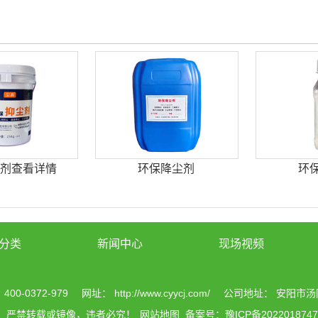
剂查看详情
环保降尘剂
环
分类
新闻中心
现场视频
00-0372-979
网址： http://www.cyycj.com/
公司地址： 安阳市汤
，严禁转载或镜像，违者必究！
网站地图
备案号：豫ICP备202201874