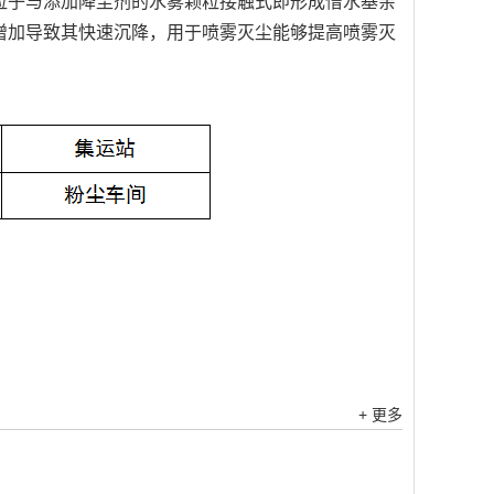
粒子与添加降尘剂的水雾颗粒接触式即形成憎水基亲
增加导致其快速沉降，用于喷雾灭尘能够提高喷雾灭
+ 更多