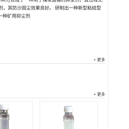
2
剂，其防沙固尘效果良好。 研制出一种新型粘结型
一种矿用抑尘剂
+ 更多
+ 更多