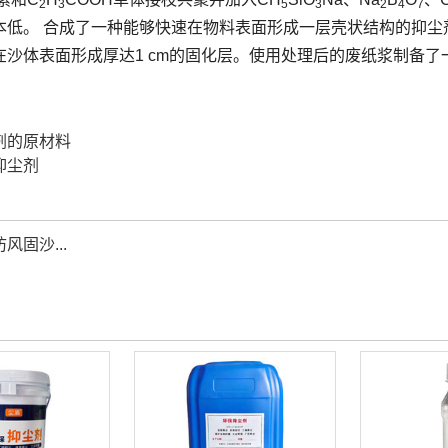
2
3
5
3
2
4
7
本低。 合成了一种能够快速在物料表面形成一层壳状结构的抑尘
在沙体表面形成厚达1 cm的固化层。使用处理后的废纸浆制备了
剂的原材料
抑尘剂
风固沙...