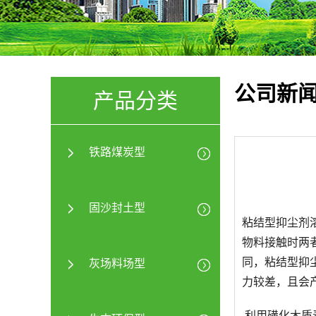
公司新
产品分类
铁路煤炭型
固沙封土型
粘结型抑尘剂
物料接触时两
同，粘结型抑
灰场料场型
力较差，且会
利用磺化木质