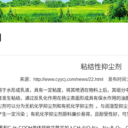
闻
粘结性抑尘剂
来源：
http://www.cyycj.com/news/22.html
发布时间：2
溶于水形成乳液，具有一定粘度，将其喷洒在物料上后，其组分
者发生粘结，通过反乳化作用在扬尘表面形成具有保水作用的油
尘剂可以分为无机化学抑尘剂和有机化学抑尘剂 。与润湿型抑
产生一定污染 ；有机化学抑尘剂原料廉价易得，且耐受性好，可
素和C
H
COOH单体接枝共聚并加入CH
SiO
Na、Na
B
O
、C